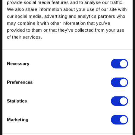
provide social media features and to analyse our traffic.
We also share information about your use of our site with
So einfach geht's
our social media, advertising and analytics partners who
Unsere Tipps
may combine it with other information that you’ve
provided to them or that they’ve collected from your use
Preise
of their services.
Fristen
FAQ
Consent
Necessary
Selection
Sicherheit
Datenschutzerklärung
Preferences
AGB
Impressum
Statistics
STEUERERKLÄRUNG FÜR
Marketing
Privatpersonen