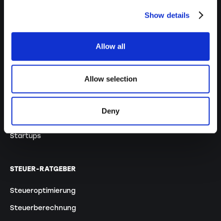
Unternehmen
Show details
Expats
Allow all
Studierende
Familien
Allow selection
Paare
Rentner:innen
Deny
Selbstständige
Startups
STEUER-RATGEBER
Steueroptimierung
Steuerberechnung