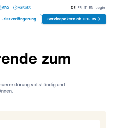
FAQ
Kontakt
DE
FR
IT
EN
Login
Fristverlängerung
Servicepakete ab CHF 99
erende zum
euererklärung vollständig und
önnen.