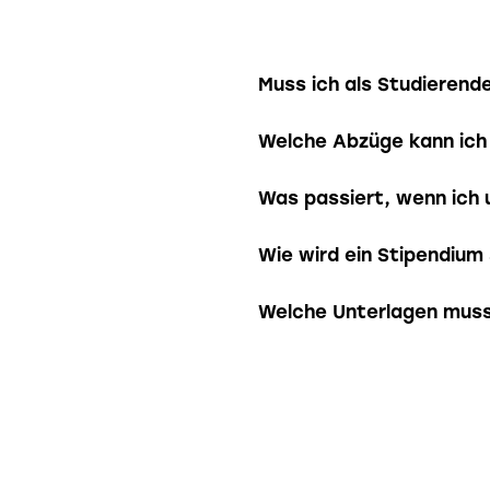
Muss ich als Studierend
Ja. In der Schweiz sind a
Welche Abzüge kann ich
grundsätzlich zur Abgabe
verlangen viele Kantone e
Unter bestimmten Bedingu
Was passiert, wenn ich 
selbstständiger Tätigkeit
Versicherungen oder Säul
und berücksichtigen kan
Auch bei sehr geringem 
Wie wird ein Stipendium
besteht grundsätzlich ein
oder Personalsteuer erhob
Stipendien gelten je nac
Welche Unterlagen muss 
Steuererklärung einzure
sie in der Steuererklärun
geltend zu machen.
Bei der Bestellung werde
Lohnausweise, Stipendie
wir uns bei Ihnen.