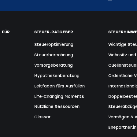
 FÜR
STEUER-RATGEBER
STEUERHINWE
Steueroptimierung
Wichtige Ste
Steuerberechnung
Wohnsitz und 
Vorsorgeberatung
Quellensteue
Hypothekenberatung
Ordentliche 
Leitfaden fürs Ausfüllen
Internationa
Life-Changing Moments
Doppelbeste
Nützliche Ressourcen
Steuerabzüg
Glossar
Vermögen & 
Ehepartner:in