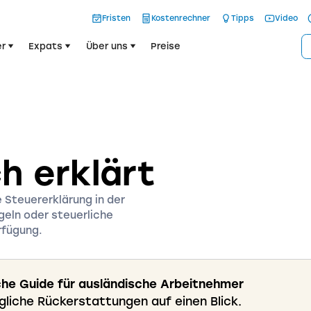
Fristen
Kostenrechner
Tipps
Video
r
Expats
Über uns
Preise
h erklärt
 Steuererklärung in der
geln oder steuerliche
rfügung.
ache Guide für ausländische Arbeitnehmer
liche Rückerstattungen auf einen Blick.