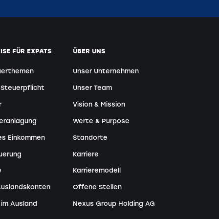
ISE FÜR EXPATS
ÜBER UNS
uerthemen
Unser Unternehmen
Steuerpflicht
Unser Team
r
Vision & Mission
Veranlagung
Werte & Purpose
les Einkommen
Standorte
uerung
Karriere
e
Karrieremodell
Auslandskonten
Offene Stellen
 im Ausland
Nexus Group Holding AG