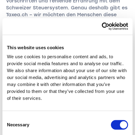
Vorschriften und fehlende Erfahrung mit dem
Schweizer Steuersystem. Genau deshalb gibt es
Taxea.ch – wir möchten den Menschen diese
Last abnehmen.
Mit einem digitalen, persönlichen und
verständlichen Service machen wir das Thema
Steuern einfacher, transparenter und stressfrei
This website uses cookies
– für alle, die in der Schweiz leben und arbeiten.
We use cookies to personalise content and ads, to
provide social media features and to analyse our traffic.
We also share information about your use of our site with
our social media, advertising and analytics partners who
may combine it with other information that you’ve
Mehr über uns erfahren
provided to them or that they’ve collected from your use
of their services.
Unsere Standorte
Taxea.ch ist in Zürich, Basel, Genf & Co. für Sie da –
mit digitalem Service & Beratung an neun Schweizer
Consent
Standorten.
Necessary
Selection