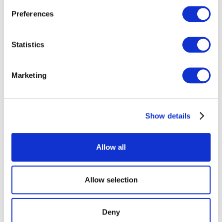
Vision & Mission
Preferences
Wir machen Steuern einfacher. Digital, verständlich
und fair – für alle, die in der Schweiz leben und
arbeiten.
Statistics
Werte & Purpose
Marketing
Werte, die zählen: Wir machen den Steueralltag in
der Schweiz fair, verständlich & digital zugänglich.
Show details
Unsere Geschichte
Seit 2020 digitalisieren wir die Steuererklärung in der
Schweiz – mit persönlicher Beratung und
Allow all
wachsendem Vertrauen.
Unser Team
Allow selection
Taxea.ch ist mehr als ein digitaler Service – lernen
Sie die Menschen kennen, die dahinterstehen.
Deny