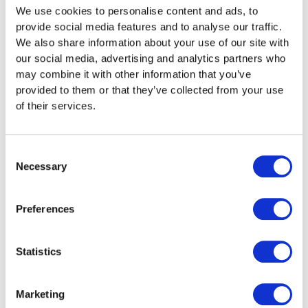
Quellensteuerpflichten,
Zug erlaubt zahlreiche Abzüge, z. B. für
Muss ich bei Taxea.ch persönlich in Zug
We use cookies to personalise content and ads, to
Doppelbesteuerungsabkommen sowie
Berufsauslagen, Säule 3a, Weiterbildung,
vorbeikommen?
provide social media features and to analyse our traffic.
Beteiligungen im Ausland und sorgen für eine
Kinderbetreuung, Unterhalt oder Schuldzinsen.
We also share information about your use of our site with
korrekte und steuerlich vorteilhafte
Wir prüfen für Sie individuell, welche Abzüge
Nein, ein Besuch vor Ort ist nicht notwendig.
our social media, advertising and analytics partners who
Deklaration.
Sie geltend machen können und stellen sicher,
Bei Taxea.ch läuft die gesamte Abwicklung
may combine it with other information that you’ve
dass nichts übersehen wird.
digital ab. Sie übermitteln Ihre Unterlagen
provided to them or that they’ve collected from your use
einfach über unser Online-Portal oder per App.
of their services.
Unsere Steuerspezialist:innen kümmern sich im
Anschluss um alles Weitere.
STEUERPROFIS IN ZUG
Consent
Jetzt
Necessary
Selection
Steuererklärung für
Zug starten
Preferences
Lassen Sie Ihre Steuererklärung von
Profis erledigen – sicher, digital und
Statistics
ohne Zeitverlust. Wir holen das Beste
für Sie heraus und übernehmen alle
Marketing
Formalitäten.