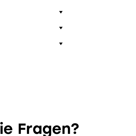
e eine persönliche
 ist ein Beratungsgespräch
n Steuerspezialist:innen
r Expats, die sich in der
ber den Steuerbehörden. So
ds kontrollieren wir diesen
den Steuerbehörden – von
en wir diesen sorgfältig. Im
estalten, dass alle
lich nötig ist. Wenn Sie
smöglichkeiten – von
t Sie langfristig finanziell
ie Fragen?