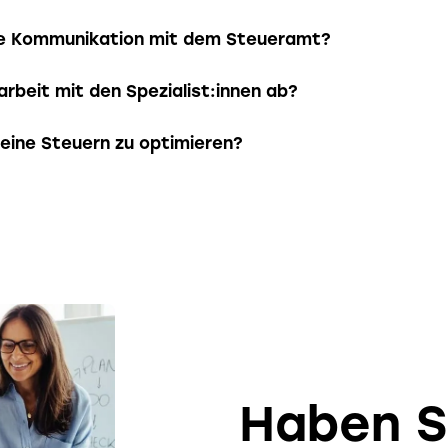
(NOV) kann für CHF 80 separat beantragt werden. Wenn Si
, können Sie diese optional dazu buchen. Im Prime Paket
en und sind schweizweit für Sie da. Unsere mehrsprachige
ie Kommunikation mit dem Steueramt?
anzösisch, Italienisch und Englisch beraten – ideal auch fü
 und Prime Paketen vertreten wir Sie vollständig gegenü
rbeit mit den Spezialist:innen ab?
klärung sorgenlos abgeben. Nach Erhalt des Steuerbeschei
nis persönlich mit Ihnen.
 Prime Paketen vertreten wir Sie vollständig gegenüber 
meine Steuern zu optimieren?
llfälligen Rückfrage. Nach Erhalt des Steuerbescheids prüf
ir das Ergebnis zudem persönlich mit Ihnen.
profitieren Sie davon, dass wir Ihre Steuererklärung so g
höpft werden und Sie nur so viel Steuern zahlen, wie wirk
atung nutzen, beraten wir Sie zu sämtlichen Optimierung
fsauslagen bis hin zu individuellen Steuervorteilen – dami
sind.
Haben S