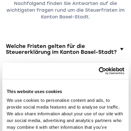
Nachfolgend finden Sie Antworten auf die
wichtigsten Fragen rund um die Steuerfristen im
Kanton Basel-Stadt.
Welche Fristen gelten für die
Steuererklärung im Kanton Basel-Stadt?
Privatpersonen müssen ihre Steuererklärung
Wie beantrage ich eine
bis spätestens 31. März abgeben, juristische
Fristverlängerung?
Personen bis zum 30. Juni. Eine
Fristverlängerung ist möglich.
Das Gesuch kann online oder schriftlich beim
Muss ich in Basel-Stadt jedes Jahr eine
This website uses cookies
Steueramt Basel-Stadt eingereicht werden.
Steuererklärung einreichen?
Wenn Sie über Taxea.ch buchen, übernehmen
We use cookies to personalise content and ads, to
wir die Verlängerung automatisch.
Ja, alle steuerpflichtigen Personen und
provide social media features and to analyse our traffic.
Was passiert, wenn ich meine
Unternehmen im Kanton Basel-Stadt sind
We also share information about your use of our site with
Steuererklärung zu spät oder gar nicht
einreiche?
verpflichtet, jedes Jahr eine Steuererklärung
our social media, advertising and analytics partners who
einzureichen.
may combine it with other information that you’ve