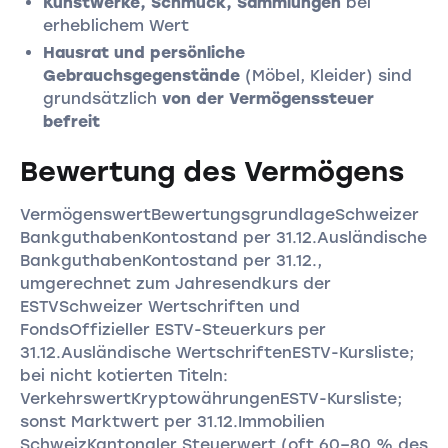
Kunstwerke, Schmuck, Sammlungen
bei
erheblichem Wert
Hausrat und persönliche
Gebrauchsgegenstände
(Möbel, Kleider) sind
grundsätzlich
von der Vermögenssteuer
befreit
Bewertung des Vermögens
VermögenswertBewertungsgrundlageSchweizer
BankguthabenKontostand per 31.12.Ausländische
BankguthabenKontostand per 31.12.,
umgerechnet zum Jahresendkurs der
ESTVSchweizer Wertschriften und
FondsOffizieller ESTV-Steuerkurs per
31.12.Ausländische WertschriftenESTV-Kursliste;
bei nicht kotierten Titeln:
VerkehrswertKryptowährungenESTV-Kursliste;
sonst Marktwert per 31.12.Immobilien
SchweizKantonaler Steuerwert (oft 60–80 % des