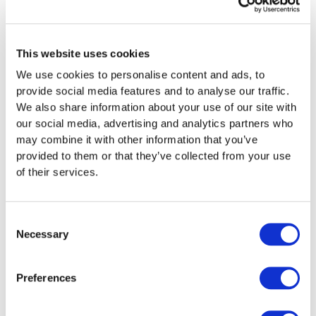
Verrechnungssteuer von 35 %
. Diese kann über
die Steuererklärung vollständig zurückgefordert
werden – aber
nur, wenn die entsprechenden
This website uses cookies
Erträge und Wertschriften vollständig deklariert
We use cookies to personalise content and ads, to
wurden
. Für Expats mit NOV-Pflicht ist dies ein
provide social media features and to analyse our traffic.
relevanter Anreiz zur vollständigen Deklaration.
We also share information about your use of our site with
our social media, advertising and analytics partners who
Wegzug aus der Schweiz
may combine it with other information that you’ve
provided to them or that they’ve collected from your use
Beim Wegzug muss das Vermögen
bis zum
of their services.
Zeitpunkt der Abmeldung
in der Schweiz
deklariert werden. Die Vermögenssteuer wird
pro rata temporis erhoben (nach Dauer der
Consent
Steuerpflicht im Steuerjahr). Danach fällt die
Necessary
Selection
Besteuerung des Vermögens im neuen
Wohnsitzstaat an.
Preferences
Praxisbeispiele