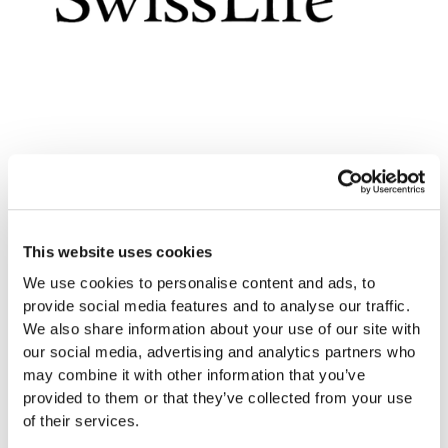
This website uses cookies
Questions fréquemment
We use cookies to personalise content and ads, to
posées
provide social media features and to analyse our traffic.
Pilier 3a, versements volontaires ou avantages
We also share information about your use of our site with
fiscaux : retrouvez ici les principales questions
our social media, advertising and analytics partners who
et réponses sur la prévoyance privée et ses
may combine it with other information that you’ve
impacts sur votre déclaration d’impôts.
provided to them or that they’ve collected from your use
of their services.