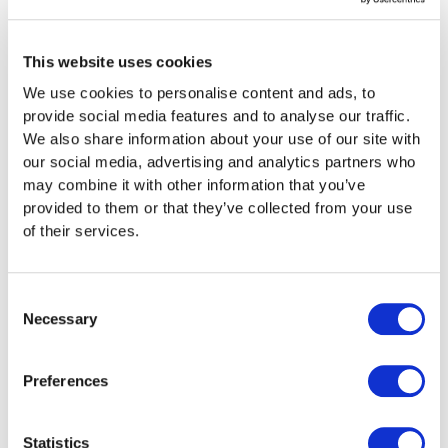
d’impôts ? Nos
spécialistes s’en
This website uses cookies
chargent pour vous !
We use cookies to personalise content and ads, to
Détendez-vous pendant que nous
provide social media features and to analyse our traffic.
nous occupons de votre déclaration
We also share information about your use of our site with
d'impôts. Nos spécialistes s’occupent
our social media, advertising and analytics partners who
de tous les détails, vous laissant ainsi
may combine it with other information that you’ve
plus de temps pour vous consacrer à
provided to them or that they’ve collected from your use
of their services.
l'essentiel.
Démarrer maintenant
Consent
Necessary
Selection
Comment ça marche
Preferences
Statistics