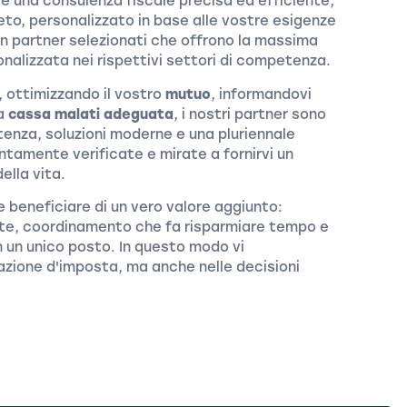
ire una consulenza fiscale precisa ed efficiente,
o, personalizzato in base alle vostre esigenze
on partner selezionati che offrono la massima
onalizzata nei rispettivi settori di competenza.
, ottimizzando il vostro
mutuo
, informandovi
na
cassa malati adeguata
, i nostri partner sono
enza, soluzioni moderne e una pluriennale
ntamente verificate e mirate a fornirvi un
ella vita.
e beneficiare di un vero valore aggiunto:
te, coordinamento che fa risparmiare tempo e
in un unico posto. In questo modo vi
zione d'imposta, ma anche nelle decisioni