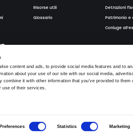
Risorse utili
Detrazioni fis
mi
Glossario
Patrimonio e 
Coniuge all'e
ISCRIVERSI A
s
Si prega di sp
Tedesco
ise content and ads, to provide social media features and to an
rmation about your use of our site with our social media, advertis
 combine it with other information that you’ve provided to them o
Con la registra
 use of their services.
up SA.
Sito web realizzato da ultraperfekt
.
Note legali
Informativa sul
Preferences
Statistics
Marketing