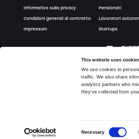
Informativa sulla privacy
Pensionati
Condizioni generali di contratto
Lavoratori autono
Impressum
Startups
QUICKLINKS
This website uses cookie
Scadenze di consegna
We use cookies to personal
Domande e risposte
traffic. We also share info
Contatto
analytics partners who may
they’ve collected from your
© 2025 Findea.ch. Tutti i diritti riservati. Powered by Nexus Gro
Consent
Necessary
Selection