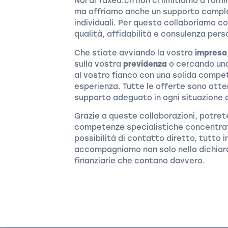
Noi di Taxea.ch non ci limitiamo a forn
ma offriamo anche un supporto complet
individuali. Per questo collaboriamo c
qualità, affidabilità e consulenza pers
Che stiate avviando la vostra
impresa
sulla vostra
previdenza
o cercando u
al vostro fianco con una solida compet
esperienza. Tutte le offerte sono atte
supporto adeguato in ogni situazione d
Grazie a queste collaborazioni, potret
competenze specialistiche concentra
possibilità di contatto diretto, tutto 
accompagniamo non solo nella dichiara
finanziarie che contano davvero.