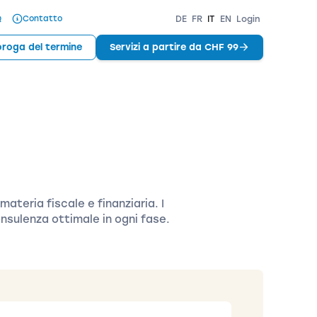
Q
Contatto
DE
FR
IT
EN
Login
oroga del termine
Servizi a partire da CHF 99
materia fiscale e finanziaria. I
nsulenza ottimale in ogni fase.