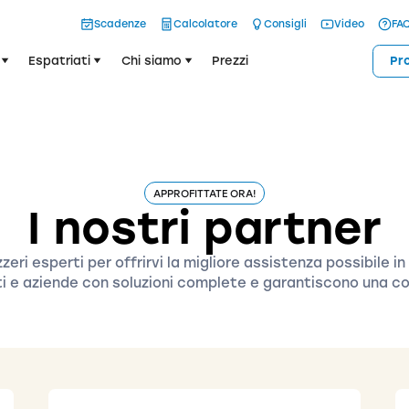
Scadenze
Calcolatore
Consigli
Video
FA
Espatriati
Chi siamo
Prezzi
Pr
APPROFITTATE ORA!
I nostri partner
ri esperti per offrirvi la migliore assistenza possibile in 
ti e aziende con soluzioni complete e garantiscono una co