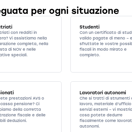
eguata per ogni situazione
triati
Studenti
riati con redditi in
Con un certificato di stud
era? Vi assistiamo nella
valido pagate di meno – 
arazione completa, nella
sfruttate le vostre possib
esta di NOV e nelle
fiscali in modo mirato e
tive speciali.
completo.
ionati
Lavoratori autonomi
vete prestazioni AVS o
Che si tratti di strumenti 
 cassa pensione? Ci
lavoro, materiale d’ufficio
piamo della corretta
servizi esterni – vi mostr
trazione fiscale e delle
cosa potete dedurre
bili deduzioni.
fiscalmente come lavorat
autonomi.