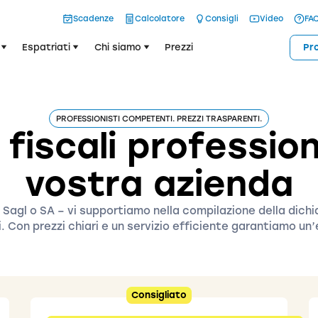
Scadenze
Calcolatore
Consigli
Video
FA
Espatriati
Chi siamo
Prezzi
Pr
PROFESSIONISTI COMPETENTI. PREZZI TRASPARENTI.
 fiscali profession
vostra azienda
e, Sagl o SA – vi supportiamo nella compilazione della dichi
ti. Con prezzi chiari e un servizio efficiente garantiamo u
Consigliato