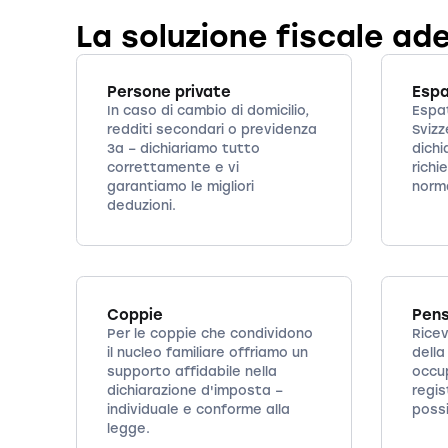
La soluzione fiscale ad
Persone private
Espa
In caso di cambio di domicilio,
Espat
redditi secondari o previdenza
Svizz
3a – dichiariamo tutto
dichi
correttamente e vi
richi
garantiamo le migliori
norma
deduzioni.
Coppie
Pens
Per le coppie che condividono
Rice
il nucleo familiare offriamo un
della
supporto affidabile nella
occu
dichiarazione d'imposta –
regis
individuale e conforme alla
possi
legge.