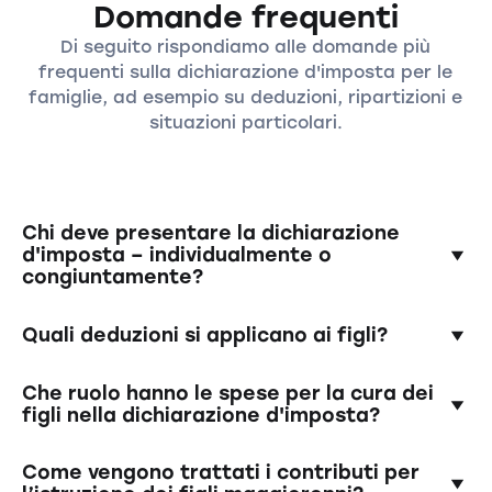
Domande frequenti
Di seguito rispondiamo alle domande più
frequenti sulla dichiarazione d'imposta per le
famiglie, ad esempio su deduzioni, ripartizioni e
situazioni particolari.
Chi deve presentare la dichiarazione
d'imposta – individualmente o
congiuntamente?
Le coppie sposate o registrate presentano
Quali deduzioni si applicano ai figli?
(stato 2025) ancora una dichiarazione
d'imposta congiunta. Le coppie non sposate, i
Di norma, per ogni figlio è possibile richiedere
Che ruolo hanno le spese per la cura dei
genitori single o separati devono presentare
deduzioni per le spese di cura, le assicurazioni,
figli nella dichiarazione d'imposta?
ciascuno una dichiarazione d'imposta
l’istruzione e una deduzione generale per figli.
individuale. In questi casi, è determinante chi
L’ammontare concreto e la ripartizione
Le spese per la cura dei figli – ad esempio per
Come vengono trattati i contributi per
dichiara quale figlio nella dichiarazione – ossia
dipendono dal cantone e dal modello di cura
asili nido, famiglie affidatarie o assistenza