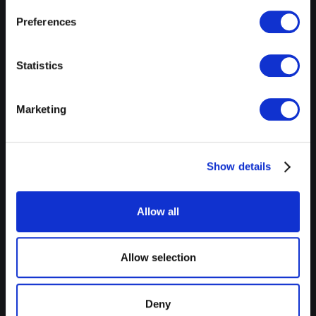
Come funziona
Preferences
I nostri consigli
Prezzi
Statistics
Scadenze
FAQ
Marketing
Sicurezza
Informativa sulla privacy
Show details
Condizioni generali di contratto
Impressum
Allow all
DICHIARAZIONE D'IMPOSTA PER
Allow selection
Persone private
Deny
Aziende