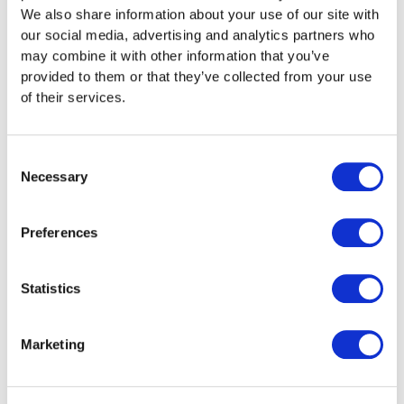
We also share information about your use of our site with
our social media, advertising and analytics partners who
Reddito internazionale
may combine it with other information that you’ve
I redditi esteri devono essere dichiarati in Svizzera:
provided to them or that they’ve collected from your use
fornendo informazioni corrette si evitano problemi
of their services.
con l'ufficio delle imposte.
Consent
Doppia imposizione
Necessary
Grazie agli accordi internazionali, gli espatriati
Selection
pagano le imposte sul reddito una sola volta:
dichiarando correttamente il proprio reddito, si
Preferences
evitano conflitti fiscali.
Detrazioni fiscali
Statistics
Dalle spese professionali al pilastro 3a: conoscere le
detrazioni appropriate consente spesso di
risparmiare diverse centinaia di franchi all'anno.
Marketing
Patrimonio e conti esteri