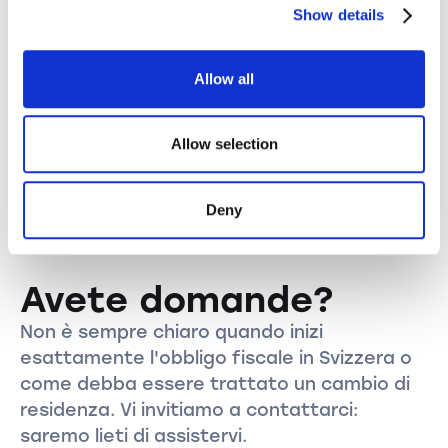
Anche i patrimoni o i conti bancari esteri devono
Show details
essere correttamente dichiarati in Svizzera, senza
alcun rischio.
Allow all
Coniuge all'estero
Vivete separati in paesi diversi? Anche questo
Allow selection
influisce sul vostro obbligo fiscale e sull'aliquota
fiscale applicabile.
Deny
Avete domande?
Non è sempre chiaro quando inizi
esattamente l'obbligo fiscale in Svizzera o
come debba essere trattato un cambio di
residenza. Vi invitiamo a contattarci:
saremo lieti di assistervi.