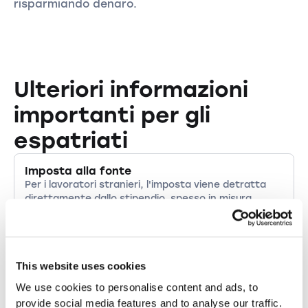
risparmiando denaro.
Ulteriori informazioni
importanti per gli
espatriati
Imposta alla fonte
Per i lavoratori stranieri, l'imposta viene detratta
direttamente dallo stipendio, spesso in misura
eccessiva. È possibile richiedere un rimborso.
Valutazione ordinaria
This website uses cookies
Nonostante la ritenuta alla fonte, può essere
vantaggioso presentare una dichiarazione
We use cookies to personalise content and ads, to
d'imposta volontaria, ad esempio per ottenere
provide social media features and to analyse our traffic.
ulteriori detrazioni e ottimizzazioni.