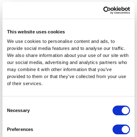
Esempio 3: Caso complesso e
urgente → Prime (da CHF 499)
Ritorno dall’estero, proprietà immobiliari, redditi
This website uses cookies
previdenziali – con scadenza ravvicinata.
We use cookies to personalise content and ads, to
Taxea.ch consegna entro 10 giorni lavorativi,
provide social media features and to analyse our traffic.
effettua il controllo ottimizzazione fiscale e
We also share information about your use of our site with
chiarisce i punti aperti nel colloquio di
our social media, advertising and analytics partners who
consulenza. Risultato: rispettato termine,
may combine it with other information that you’ve
ottimizzato, senza stress.
provided to them or that they’ve collected from your use
of their services.
Conclusione
I costi per la compilazione della dichiarazione
Consent
dipendono dall’impegno individuale. Con i
Necessary
Selection
pacchetti chiari di Taxea.ch, i privati ottengono
prezzi fissi trasparenti e il livello di servizio
necessario – dal Basic a CHF 99 fino al Prime con
Preferences
Super-Express, controllo ottimizzazione e