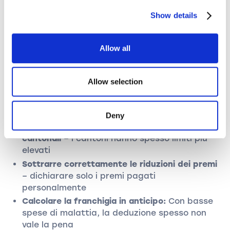
Show details
Consigli
Conservare sempre tutti i giustificativi:
Allow all
Certificati medici, fatture, attestazioni
dell'assicurazione malattia, ricevute di
pagamento
Allow selection
Dichiarare solo costi medicalmente necessari
– nessun wellness o misure puramente
preventive
Deny
Considerare i diversi limiti di deduzione
cantonali
– i cantoni hanno spesso limiti più
elevati
Sottrarre correttamente le riduzioni dei premi
– dichiarare solo i premi pagati
personalmente
Calcolare la franchigia in anticipo:
Con basse
spese di malattia, la deduzione spesso non
vale la pena