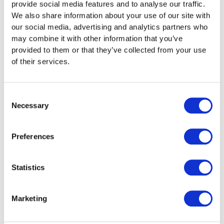
provide social media features and to analyse our traffic.
We also share information about your use of our site with
Errori comuni
our social media, advertising and analytics partners who
may combine it with other information that you’ve
Dedurre interventi estetici senza necessità
provided to them or that they’ve collected from your use
medica
of their services.
Mescolare o confondere premi assicurativi e
spese di malattia
Non presentare o conservare giustificativi
Consent
Necessary
(fatture, attestazioni assicurative, conteggi
Selection
della cassa malati)
Non sottrarre le riduzioni dei premi dai premi
Preferences
dichiarati
Dichiarare premi più elevati di quanto
Statistics
consenta l'importo massimo
Non considerare la franchigia per le spese di
malattia
Marketing
Dichiarare i costi alberghieri in casa di riposo
come spese di malattia