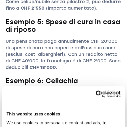
Come celibe/nubile senza pilastro 2, può dedurre
fino a
CHF 2'550
(importo aumentato).
Esempio 5: Spese di cura in casa
di riposo
Una pensionata paga annualmente CHF 20'000
di spese di cura non coperte dall'assicurazione
(esclusi costi alberghieri). Con un reddito netto
di CHF 40'000, la franchigia è di CHF 2'000. Sono
deducibili
CHF 18'000
.
Esempio 6: Celiachia
Una persona con celiachia medicalmente
attestata può dedurre un importo forfettario di
CHF 2'500
senza presentare ricevute individuali
per i costi della dieta.
This website uses cookies
We use cookies to personalise content and ads, to
Errori comuni e consigli